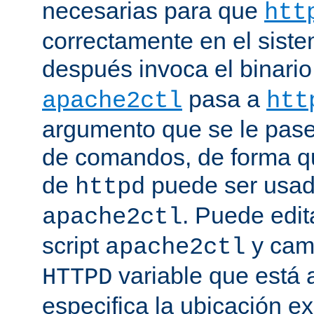
necesarias para que
htt
correctamente en el siste
después invoca el binari
pasa a
apache2ctl
htt
argumento que se le pase 
de comandos, de forma qu
de
puede ser usad
httpd
. Puede edit
apache2ctl
script
y camb
apache2ctl
variable que está a
HTTPD
especifica la ubicación e