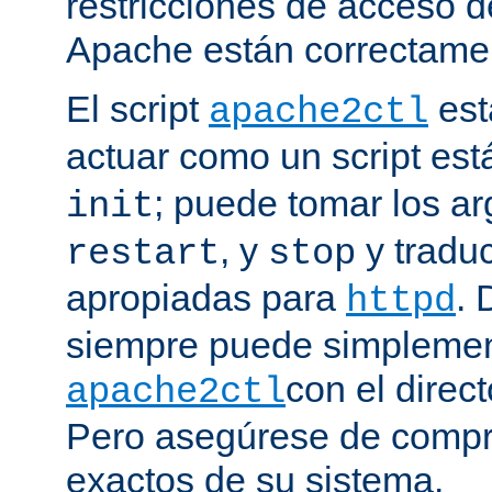
restricciones de acceso d
Apache están correctamen
El script
est
apache2ctl
actuar como un script est
; puede tomar los 
init
, y
y traduc
restart
stop
apropiadas para
. 
httpd
siempre puede simplemen
con el direct
apache2ctl
Pero asegúrese de compro
exactos de su sistema.